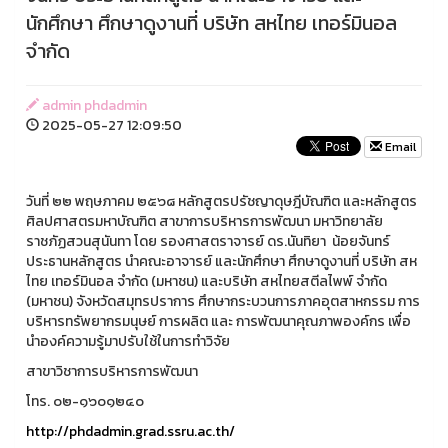
นักศึกษา ศึกษาดูงานที่ บริษัท สหไทย เทอร์มินอล
จำกัด
admin phdadmin
2025-05-27 12:09:50
Email
วันที่ ๒๒ พฤษภาคม ๒๕๖๘ หลักสูตรปรัชญาดุษฎีบัณฑิต และหลักสูตร
ศิลปศาสตรมหาบัณฑิต สาขาการบริหารการพัฒนา มหาวิทยาลัย
ราชภัฏสวนสุนันทา โดย รองศาสตราจารย์ ดร.นันทิยา น้อยจันทร์
ประธานหลักสูตร นำคณะอาจารย์ และนักศึกษา ศึกษาดูงานที่ บริษัท สห
ไทย เทอร์มินอล จำกัด (มหาชน) และบริษัท สหไทยสตีลไพพ์ จำกัด
(มหาชน) จังหวัดสมุทรปราการ ศึกษากระบวนการภาคอุตสาหกรรม การ
บริหารทรัพยากรมนุษย์ การผลิต และ การพัฒนาคุณภาพองค์กร เพื่อ
นำองค์ความรู้มาปรับใช้ในการทำวิจัย
สาขาวิชาการบริหารการพัฒนา
โทร. ๐๒-๑๖๐๑๒๔๐
http://phdadmin.grad.ssru.ac.th/