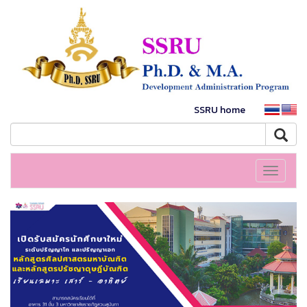
SSRU home
Toggle
navigati