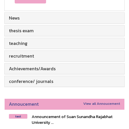
News
thesis exam
teaching
recruitment
Achievements/Awards
conference/ journals
Annoucement
View all Annoucement
Announcement of Suan Sunandha Rajabhat
test
University ...