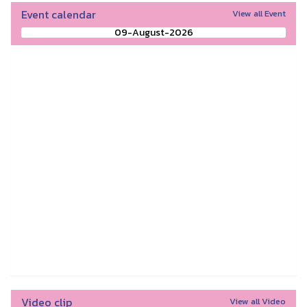
Event calendar
View all Event
09-August-2026
Video clip
View all Video