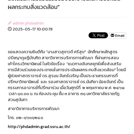
ผลกระทบสิ่งแวดล้อม"
admin phdadmin
2025-05-17 10:00:19
Email
ขอแสดงความยินดีกับ ”นางสาวสุชาวดี ศรีสุข" นักศึกษาหลักสูตร
ปรัชญาดุษฎีบัณฑิต สาขาวิชาการบริหารการพัฒนา ที่ผ่านการสอบ
เค้าโครงวิทยานิพนธ์ ในหัวข้อเรื่อง “แนวทางเชิงกลยุทธ์เพื่อส่งเสริม
การมีส่วนร่วมของประชาชนในการประเมินผลกระทบสิ่งแวดล้อม" โดยมี
ผู้ช่วยศาสตราจารย์ ดร.สุรมน จันทร์เจริญ เป็นประธานกรรมการที่
ปรึกษาวิทยานิพนธ์ และ รองศาสตราจารย์ ดร.นันทิยา น้อยจันทร์ เป็น
กรรมการอาจารย์ที่ปรึกษาร่วม เมื่อวันศุกร์ที่ ๒ พฤษภาคม พ.ศ. ๒๕๖๘
เวลา ๑๐.๐๐ น. ณ ห้องประชุม ชั้น ๓ อาคาร ๓๑ มหาวิทยาลัยราชภัฏ
สวนสุนันทา
สาขาวิชาการบริหารการพัฒนา
โทร. ๐๒-๑๖๐๑๒๔๐
http://phdadmin.grad.ssru.ac.th/