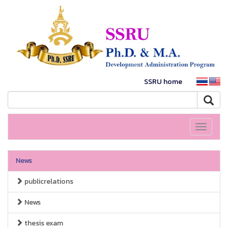
SSRU home
Toggle
navigati
News
publicrelations
News
thesis exam