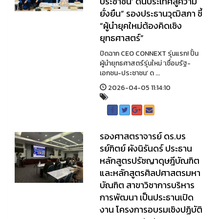
ประชาชน’ ดันประเทศสู่ความ
ยั่งยืน” รองประธานวุฒิสภา ชี้
“ผู้นำยุคใหม่ต้องคิดเชิง
ยุทธศาสตร์”
ปิดฉาก CEO CONNEXT รุ่นแรก! ปั้น
ผู้นำยุทธศาสตร์รุ่นใหม่ ‘เชื่อมรัฐ-
เอกชน-ประชาชน’ ด ...
2026-04-05 11:14:10
รองศาสตราจารย์ ดร.บร
รย์ฑิตย์ ผังนิรันดร์ ประธาน
หลักสูตรปรัชญาดุษฎีบัณฑิต
และหลักสูตรศิลปศาสตรมหา
บัณฑิต สาขาวิชาการบริหาร
การพัฒนา เป็นประธานเปิด
งาน โครงการอบรมเชิงปฏิบัติ