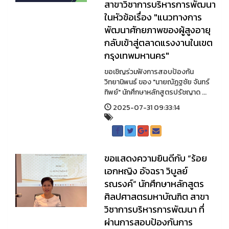
สาขาวิชาการบริหารการพัฒนา
ในหัวข้อเรื่อง "แนวทางการ
พัฒนาศักยภาพของผู้สูงอายุ
กลับเข้าสู่ตลาดแรงงานในเขต
กรุงเทพมหานคร"
ขอเชิญร่วมฟังการสอบป้องกัน
วิทยานิพนธ์ ของ "นายณัฏฐชัย จันทร์
ทิพย์" นักศึกษาหลักสูตรปรัชญาด ...
2025-07-31 09:33:14
ขอแสดงความยินดีกับ “ร้อย
เอกหญิง อัจฉรา วิบูลย์
รณรงค์“ นักศึกษาหลักสูตร
ศิลปศาสตรมหาบัณฑิต สาขา
วิชาการบริหารการพัฒนา ทึ่
ผ่านการสอบป้องกันการ