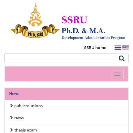
SSRU home
Toggle
navigati
News
publicrelations
News
thesis exam